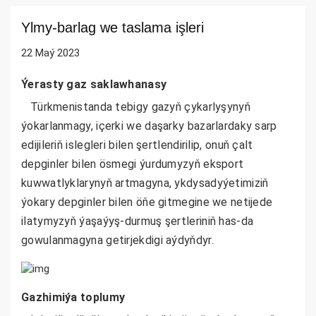
Ylmy-barlag we taslama işleri
22 Maý 2023
Ýerasty gaz saklawhanasy
Türkmenistanda tebigy gazyň çykarlyşynyň
ýokarlanmagy, içerki we daşarky bazarlardaky sarp
edijileriň islegleri bilen şertlendirilip, onuň çalt
depginler bilen ösmegi ýurdumyzyň eksport
kuwwatlyklarynyň artmagyna, ykdysadyýetimiziň
ýokary depginler bilen öňe gitmegine we netijede
ilatymyzyň ýaşaýyş-durmuş şertleriniň has-da
gowulanmagyna getirjekdigi aýdyňdyr.
Gazhimiýa toplumy