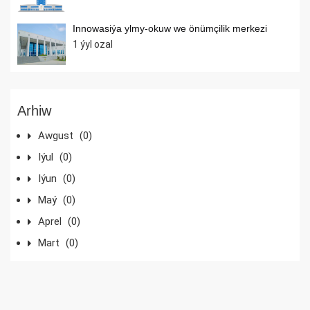
Innowasiýa ylmy-okuw we önümçilik merkezi
1 ýyl ozal
Arhiw
Awgust
(0)
Iýul
(0)
Iýun
(0)
Maý
(0)
Aprel
(0)
Mart
(0)