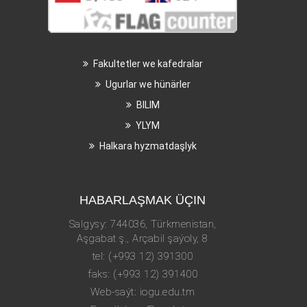
Fakultetler we kafedralar
Ugurlar we hünärler
BILIM
YLYM
Halkara hyzmatdaşlyk
HABARLAŞMAK ÜÇIN
Salgysy: 744036, Türkmenistan,
Aşgabat ş., Arçabil şaýoly, 8
tel: (+993 12) 391300
faks: (+993 12) 391400
Web-saýt: iogu.edu.tm