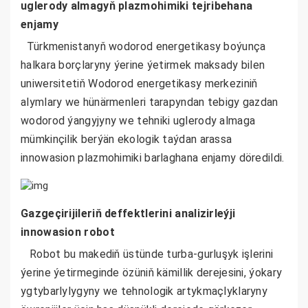
uglerody almagyň plazmohimiki tejribehana
enjamy
Türkmenistanyň wodorod energetikasy boýunça
halkara borçlaryny ýerine ýetirmek maksady bilen
uniwersitetiň Wodorod energetikasy merkeziniň
alymlary we hünärmenleri tarapyndan tebigy gazdan
wodorod ýangyjyny we tehniki uglerody almaga
mümkinçilik berýän ekologik taýdan arassa
innowasion plazmohimiki barlaghana enjamy döredildi.
Gazgeçirijileriň deffektlerini analizirleýji
innowasion robot
Robot bu makediň üstünde turba-gurluşyk işlerini
ýerine ýetirmeginde özüniň kämillik derejesini, ýokary
ygtybarlylygyny we tehnologik artykmaçlyklaryny