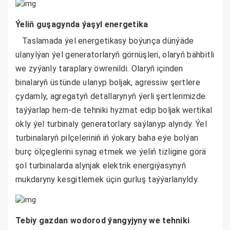
Ýeliň guşagynda ýaşyl energetika
Taslamada ýel energetikasy boýunça dünýäde
ulanylýan ýel generatorlaryň görnüşleri, olaryň bähbitli
we zyýanly taraplary öwrenildi. Olaryň içinden
binalaryň üstünde ulanyp boljak, agressiw şertlere
çydamly, agregatyň detallarynyň ýerli şertlerimizde
taýýarlap hem-de tehniki hyzmat edip boljak wertikal
okly ýel turbinaly generatorlary saýlanyp alyndy. Ýel
turbinalaryň pilçeleriniň iň ýokary baha eýe bolýan
burç ölçeglerini synag etmek we ýeliň tizligine görä
şol turbinalarda alynjak elektrik energiýasynyň
mukdaryny kesgitlemek üçin gurluş taýýarlanyldy.
Tebiy gazdan wodorod ýangyjyny we tehniki