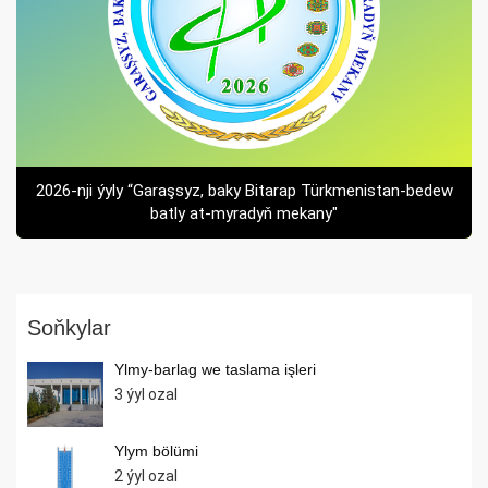
2026-nji ýyly “Garaşsyz, baky Bitarap Türkmenistan-bedew
batly at-myradyň mekany"
Soňkylar
Ylmy-barlag we taslama işleri
3 ýyl ozal
Ylym bölümi
2 ýyl ozal