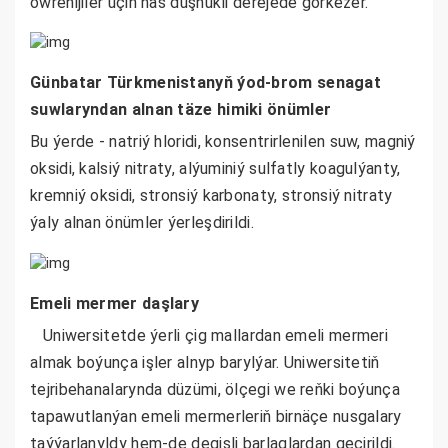
öwrenijiler üçin has düşnükli derejede görkezer.
Günbatar Türkmenistanyň ýod-brom senagat
suwlaryndan alnan täze himiki önümler
Bu ýerde - natriý hloridi, konsentrirlenilen suw, magniý
oksidi, kalsiý nitraty, alýuminiý sulfatly koagulýanty,
kremniý oksidi, stronsiý karbonaty, stronsiý nitraty
ýaly alnan önümler ýerleşdirildi.
Emeli mermer daşlary
Uniwersitetde ýerli çig mallardan emeli mermeri
almak boýunça işler alnyp barylýar. Uniwersitetiň
tejribehanalarynda düzümi, ölçegi we reňki boýunça
tapawutlanýan emeli mermerleriň birnäçe nusgalary
taýýarlanyldy hem-de degişli barlaglardan geçirildi.