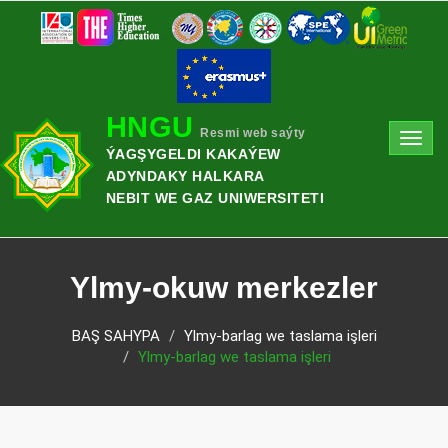
HNGU
Resmi web saýty
Toggl
ÝAGŞYGELDI KAKAÝEW
navig
ADYNDAKY HALKARA
NEBIT WE GAZ UNIWERSITETI
Ylmy-okuw merkezler
BAŞ SAHYPA
Ylmy-barlag we taslama işleri
Ylmy-barlag we taslama işleri