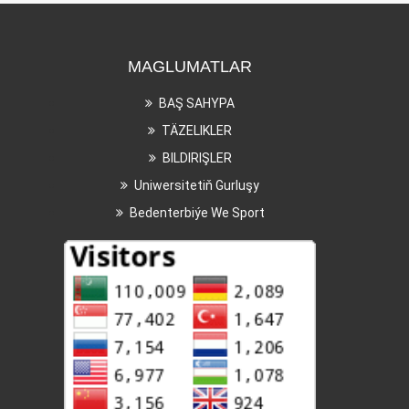
MAGLUMATLAR
BAŞ SAHYPA
TÄZELIKLER
BILDIRIŞLER
Uniwersitetiň Gurluşy
Bedenterbiýe We Sport