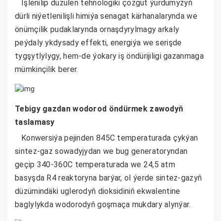
Işlenilip düzülen tehnologiki çözgüt ýurdumyzyň
dürli niýetlenilişli himiýa senagat kärhanalarynda we
önümçilik pudaklarynda ornaşdyrylmagy arkaly
peýdaly ykdysady effekti, energiýa we serişde
tygşytlylygy, hem-de ýokary iş öndürijiligi gazanmaga
mümkinçilik berer.
Tebigy gazdan wodorod öndürmek zawodyň
taslamasy
Konwersiýa pejinden 845C temperaturada çykýan
sintez-gaz sowadyjydan we bug generatoryndan
geçip 340-360C temperaturada we 24,5 atm
basyşda R4 reaktoryna barýar, ol ýerde sintez-gazyň
düzümindäki uglerodyň dioksidiniň ekwalentine
baglylykda wodorodyň goşmaça mukdary alynýar.