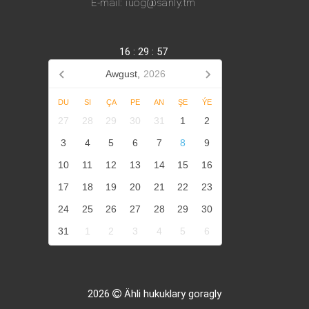
E-mail: iuog@sanly.tm
16
:
29
:
57
Awgust,
2026
DU
SI
ÇA
PE
AN
ŞE
ÝE
27
28
29
30
31
1
2
3
4
5
6
7
8
9
10
11
12
13
14
15
16
17
18
19
20
21
22
23
24
25
26
27
28
29
30
31
1
2
3
4
5
6
2026
Ähli hukuklary goragly