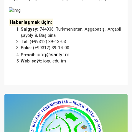
Habarlaşmak üçin:
Salgysy:
744036, Türkmenistan, Aşgabat ş., Arçabil
şaýoly, 8, Baş bina
Tel:
(+99312) 39-13-03
Faks:
(+99312) 39-14-00
iuog@sanly.tm
E-mail:
Web-saýt:
iogu.edu.tm