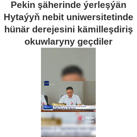
Pekin şäherinde ýerleşýän
Hytaýyň nebit uniwersitetinde
hünär derejesini kämilleşdiriş
okuwlaryny geçdiler