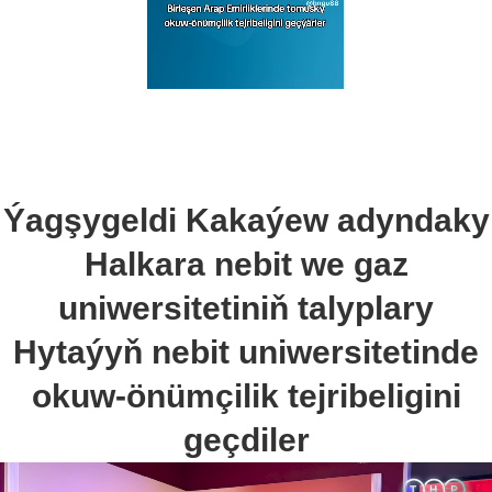
Ýagşygeldi Kakaýew adyndaky
Halkara nebit we gaz
uniwersitetiniň talyplary
Hytaýyň nebit uniwersitetinde
okuw-önümçilik tejribeligini
geçdiler