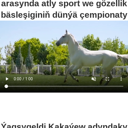
arasynda atly sport we gözellik
bäsleşiginiň dünýä çempionaty
Ýagşygeldi Kakaýew adyndaky