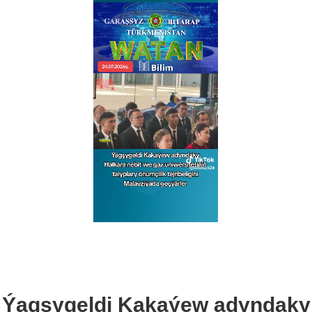
Ýagşygeldi Kakaýew adyndaky