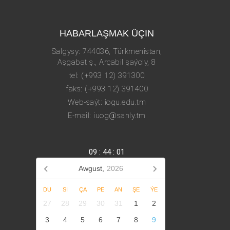
HABARLAŞMAK ÜÇIN
Salgysy: 744036, Türkmenistan,
Aşgabat ş., Arçabil şaýoly, 8
tel: (+993 12) 391300
faks: (+993 12) 391400
Web-saýt: iogu.edu.tm
E-mail: iuog@sanly.tm
09
:
44
:
06
Awgust,
2026
DU
SI
ÇA
PE
AN
ŞE
ÝE
27
28
29
30
31
1
2
3
4
5
6
7
8
9