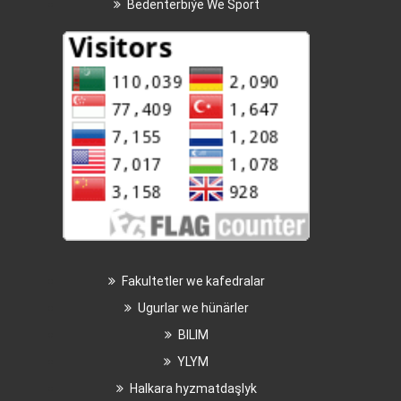
Bedenterbiýe We Sport
Fakultetler we kafedralar
Ugurlar we hünärler
BILIM
YLYM
Halkara hyzmatdaşlyk