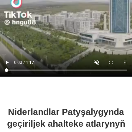
Niderlandlar Patyşalygynda
geçiriljek ahalteke atlarynyň