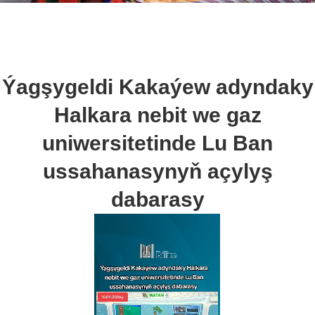
Ýagşygeldi Kakaýew adyndaky
Halkara nebit we gaz
uniwersitetinde Lu Ban
ussahanasynyň açylyş
dabarasy