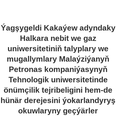
Ýagşygeldi Kakaýew adyndaky
Halkara nebit we gaz
uniwersitetiniň talyplary we
mugallymlary Malaýziýanyň
Petronas kompaniýasynyň
Tehnologik uniwersitetinde
önümçilik tejribeligini hem-de
hünär derejesini ýokarlandyryş
okuwlaryny geçýärler