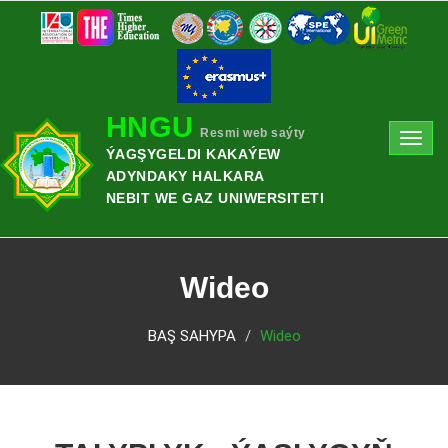
HNGU
Resmi web saýty
Toggl
ÝAGŞYGELDI KAKAÝEW
navig
ADYNDAKY HALKARA
NEBIT WE GAZ UNIWERSITETI
Wideo
BAŞ SAHYPA
Wideo