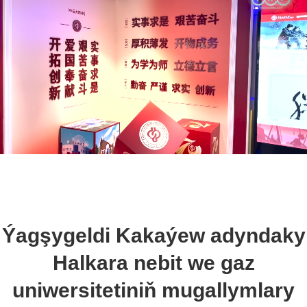
Ýagşygeldi Kakaýew adyndaky
Halkara nebit we gaz
uniwersitetiniň mugallymlary