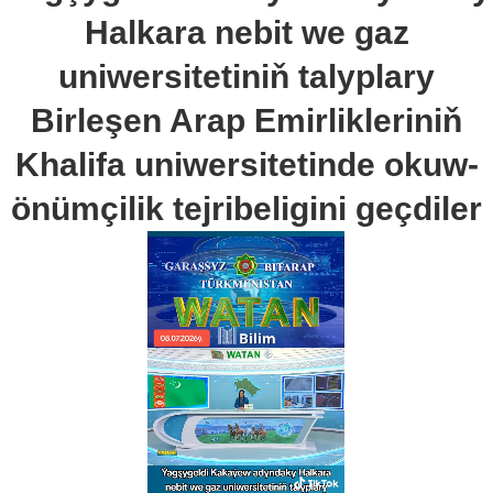
Halkara nebit we gaz
uniwersitetiniň talyplary
Birleşen Arap Emirlikleriniň
Khalifa uniwersitetinde okuw-
önümçilik tejribeligini geçdiler