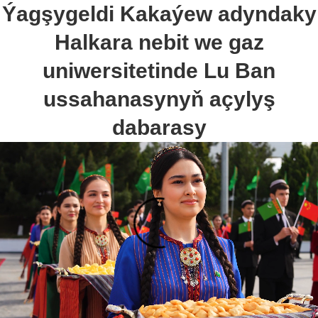
Ýagşygeldi Kakaýew adyndaky
Halkara nebit we gaz
uniwersitetinde Lu Ban
ussahanasynyň açylyş
dabarasy