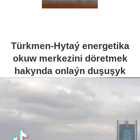
Türkmen-Hytaý energetika
okuw merkezini döretmek
hakynda onlaýn duşuşyk