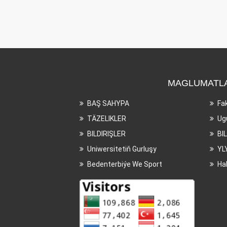
MAGLUMATL
BAŞ SAHYPA
Fa
TÄZELIKLER
Ug
BILDIRIŞLER
BI
Uniwersitetiň Gurluşy
YL
Bedenterbiýe We Sport
Ha