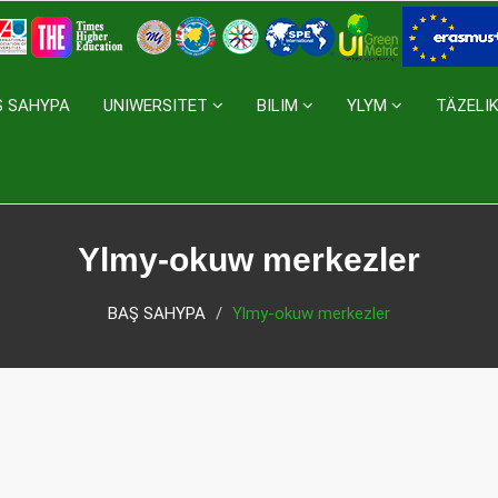
Ş SAHYPA
UNIWERSITET
BILIM
YLYM
TÄZELI
Ylmy-okuw merkezler
BAŞ SAHYPA
Ylmy-okuw merkezler