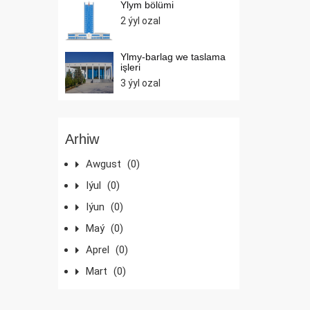
Ylym bölümi
2 ýyl ozal
Ylmy-barlag we taslama
işleri
3 ýyl ozal
Arhiw
Awgust
(0)
Iýul
(0)
Iýun
(0)
Maý
(0)
Aprel
(0)
Mart
(0)