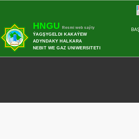
HNGU
Resmi web saýty
BA
ÝAGŞYGELDI KAKAÝEW
ADYNDAKY HALKARA
NEBIT WE GAZ UNIWERSITETI