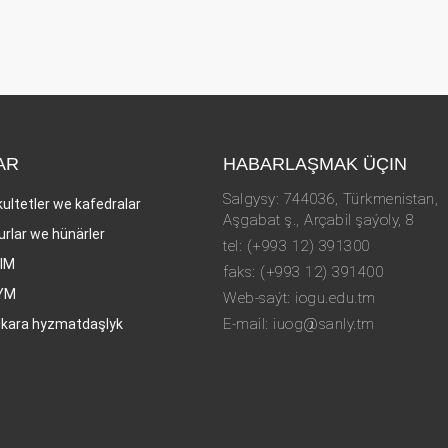
AR
HABARLAŞMAK ÜÇIN
Salgysy: 744036, Türkmenistan,
kultetler we kafedralar
Aşgabat ş., Arçabil şaýoly, 8
urlar we hünärler
tel: (+993 12) 391300
LIM
faks: (+993 12) 391400
YM
Web-saýt: iogu.edu.tm
E-mail: iuog@sanly.tm
lkara hyzmatdaşlyk