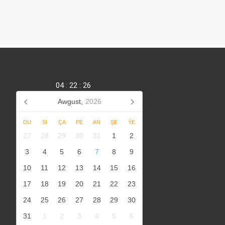
04
:
22
:
26
Awgust,
2026
DU
SI
ÇA
PE
AN
ŞE
ÝE
27
28
29
30
31
1
2
3
4
5
6
7
8
9
10
11
12
13
14
15
16
17
18
19
20
21
22
23
24
25
26
27
28
29
30
31
1
2
3
4
5
6