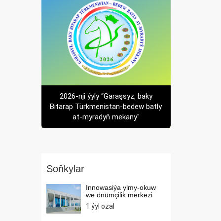
2026-nji ýyly “Garaşsyz, baky
Bitarap Türkmenistan-bedew batly
at-myradyň mekany"
Soňkylar
Innowasiýa ylmy-okuw
we önümçilik merkezi
1 ýyl ozal