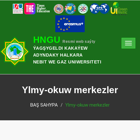
HNGU
Resmi web saýty
Toggl
ÝAGŞYGELDI KAKAÝEW
navig
ADYNDAKY HALKARA
NEBIT WE GAZ UNIWERSITETI
Ylmy-okuw merkezler
BAŞ SAHYPA
Ylmy-okuw merkezler