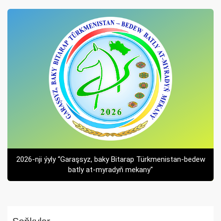
2026-nji ýyly “Garaşsyz, baky Bitarap Türkmenistan-bedew
batly at-myradyň mekany"