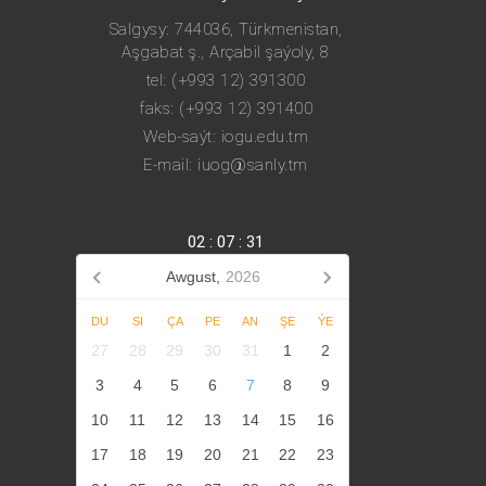
Salgysy: 744036, Türkmenistan,
Aşgabat ş., Arçabil şaýoly, 8
tel: (+993 12) 391300
faks: (+993 12) 391400
Web-saýt: iogu.edu.tm
E-mail: iuog@sanly.tm
02
:
07
:
31
Awgust,
2026
DU
SI
ÇA
PE
AN
ŞE
ÝE
27
28
29
30
31
1
2
3
4
5
6
7
8
9
10
11
12
13
14
15
16
17
18
19
20
21
22
23