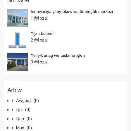
Soňkylar
Innowasiýa ylmy-okuw we önümçilik merkezi
1 ýyl ozal
Ylym bölümi
2 ýyl ozal
Ylmy-barlag we taslama işleri
3 ýyl ozal
Arhiw
Awgust
(0)
Iýul
(0)
Iýun
(0)
Maý
(0)