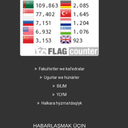
Fakultetler we kafedralar
Ugurlar we hünärler
BILIM
YLYM
Halkara hyzmatdaşlyk
HABARLAŞMAK ÜÇIN