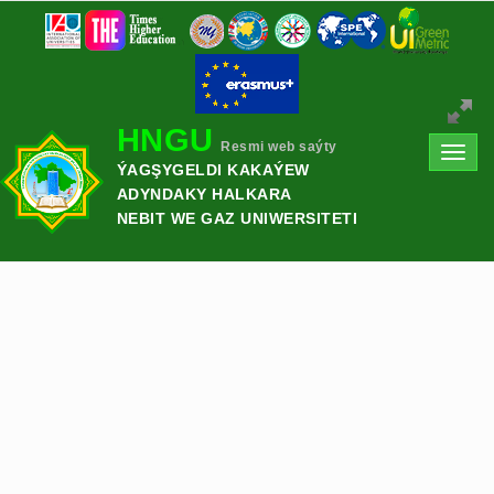
HNGU
Resmi web saýty
Toggl
ÝAGŞYGELDI KAKAÝEW
navig
ADYNDAKY HALKARA
NEBIT WE GAZ UNIWERSITETI