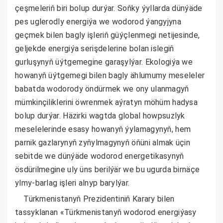
çeşmeleriň biri bolup durýar. Soňky ýyllarda dünýäde
pes uglerodly energiýa we wodorod ýangyjyna
geçmek bilen bagly işleriň güýçlenmegi netijesinde,
geljekde energiýa serişdelerine bolan islegiň
gurluşynyň üýtgemegine garaşylýar. Ekologiýa we
howanyň üýtgemegi bilen bagly ählumumy meseleler
babatda wodorody öndürmek we ony ulanmagyň
mümkinçiliklerini öwrenmek aýratyn möhüm hadysa
bolup durýar. Häzirki wagtda global howpsuzlyk
meselelerinde esasy howanyň ýylamagynyň, hem
parnik gazlarynyň zyňylmagynyň öňüni almak üçin
sebitde we dünýäde wodorod energetikasynyň
ösdürilmegine uly üns berilýär we bu ugurda birnäçe
ylmy-barlag işleri alnyp barylýar.
Türkmenistanyň Prezidentiniň Karary bilen
tassyklanan «Türkmenistanyň wodorod energiýasy