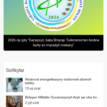
2026-nji ýyly “Garaşsyz, baky Bitarap Türkmenistan-bedew
batly at-myradyň mekany"
Soňkylar
Wodorod energetikasyny ösdürmek-döwrüň
talaby
10 aý ozal
Birleşen Milletler Guramasynyň Azyk we oba ho...
2 ýyl ozal