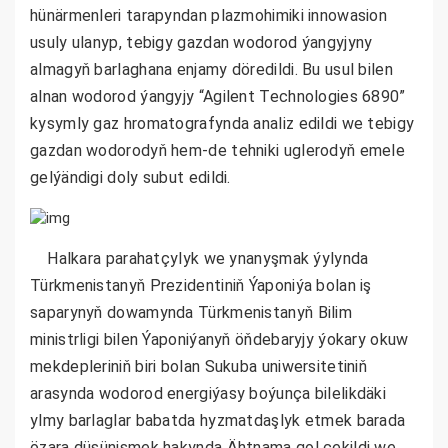
hünärmenleri tarapyndan plazmohimiki innowasion
usuly ulanyp, tebigy gazdan wodorod ýangyjyny
almagyň barlaghana enjamy döredildi. Bu usul bilen
alnan wodorod ýangyjy “Agilent Technologies 6890”
kysymly gaz hromatografynda analiz edildi we tebigy
gazdan wodorodyň hem-de tehniki uglerodyň emele
gelýändigi doly subut edildi.
Halkara parahatçylyk we ynanyşmak ýylynda
Türkmenistanyň Prezidentiniň Ýaponiýa bolan iş
saparynyň dowamynda Türkmenistanyň Bilim
ministrligi bilen Ýaponiýanyň öňdebaryjy ýokary okuw
mekdepleriniň biri bolan Sukuba uniwersitetiniň
arasynda wodorod energiýasy boýunça bilelikdäki
ylmy barlaglar babatda hyzmatdaşlyk etmek barada
özara düşünişmek hakynda Ähtnama gol çekildi we