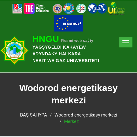
HNGU
Resmi web saýty
Toggl
ÝAGŞYGELDI KAKAÝEW
navig
ADYNDAKY HALKARA
NEBIT WE GAZ UNIWERSITETI
Wodorod energetikasy
merkezi
BAŞ SAHYPA
Wodorod energetikasy merkezi
Merkez