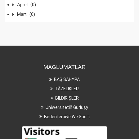
Aprel
(0)
Mart
(0)
MAGLUMATLAR
BAŞ SAHYPA
TÄZELIKLER
BILDIRIŞLER
Uniwersitetiň Gurluşy
Bedenterbiýe We Sport