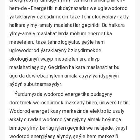
hem-de «Energetiki nukdaýnazarlar we uglewodorod
ýataklaryny özleşdirmegiň täze tehnologiýalary» atly
halkara ylmy-amaly maslahatlar geçirildi. Bu halkara
ylmy-amaly maslahatlarda möhüm energetika
meseleleri, täze tehnologiýalar, şeýle hem
uglewodorod ýataklaryny özleşdirmekde
ekologiýanyň wajyp meseleleri ara alnyp
maslahatlaşyldy. Geçirilen halkara maslahatlar bu
ugurda döwrebap işleriň amala aşyrylýandygynyň
aýdyň subutnamasydyr.
Ýurdumyzda wodorod energetika pudagyny
döretmek we ösdürmek maksady bilen, uniwersitetiň
Wodorod energetikasy merkezinde elektroliz usuly
arkaly suwdan wodorod ýangyjyny almak boýunça
birnäçe ylmy-barlag işleri geçirildi we netijede, ýaşyl
wodorod energiýasy alyndy, şeýle hem merkeziň