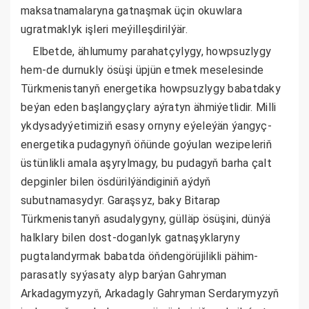
maksatnamalaryna gatnaşmak üçin okuwlara
ugratmaklyk işleri meýilleşdirilýär.
Elbetde, ählumumy parahatçylygy, howpsuzlygy
hem-de durnukly ösüşi üpjün etmek meselesinde
Türkmenistanyň energetika howpsuzlygy babatdaky
beýan eden başlangyçlary aýratyn ähmiýetlidir. Milli
ykdysadyýetimiziň esasy ornyny eýeleýän ýangyç-
energetika pudagynyň öňünde goýulan wezipeleriň
üstünlikli amala aşyrylmagy, bu pudagyň barha çalt
depginler bilen ösdürilýändiginiň aýdyň
subutnamasydyr. Garaşsyz, baky Bitarap
Türkmenistanyň asudalygyny, gülläp ösüşini, dünýä
halklary bilen dost-doganlyk gatnaşyklaryny
pugtalandyrmak babatda öňdengörüjilikli pähim-
parasatly syýasaty alyp barýan Gahryman
Arkadagymyzyň, Arkadagly Gahryman Serdarymyzyň