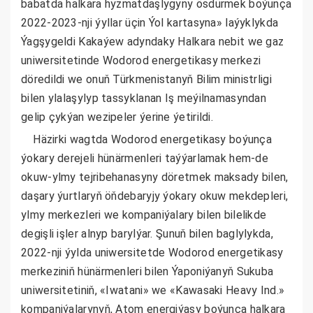
babatda halkara hyzmatdaşlygyny ösdürmek boýunça
2022-2023-nji ýyllar üçin Ýol kartasyna» laýyklykda
Ýagşygeldi Kakaýew adyndaky Halkara nebit we gaz
uniwersitetinde Wodorod energetikasy merkezi
döredildi we onuň Türkmenistanyň Bilim ministrligi
bilen ylalaşylyp tassyklanan Iş meýilnamasyndan
gelip çykýan wezipeler ýerine ýetirildi.
Häzirki wagtda Wodorod energetikasy boýunça
ýokary derejeli hünärmenleri taýýarlamak hem-de
okuw-ylmy tejribehanasyny döretmek maksady bilen,
daşary ýurtlaryň öňdebaryjy ýokary okuw mekdepleri,
ylmy merkezleri we kompaniýalary bilen bilelikde
degişli işler alnyp barylýar. Şunuň bilen baglylykda,
2022-nji ýylda uniwersitetde Wodorod energetikasy
merkeziniň hünärmenleri bilen Ýaponiýanyň Sukuba
uniwersitetiniň, «Iwatani» we «Kawasaki Heavy Ind.»
kompaniýalarynyň, Atom energiýasy boýunça halkara