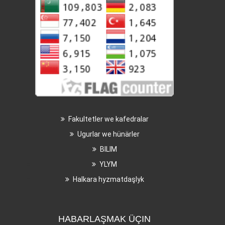
Fakultetler we kafedralar
Ugurlar we hünärler
BILIM
YLYM
Halkara hyzmatdaşlyk
HABARLAŞMAK ÜÇIN