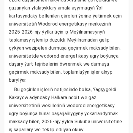
gazanylan ylalaşyklary amala aşyrmagyň Ýol
kartasyndaky bellenilen çäreleri ýerine ýetirmek üçin
uniwersitetiň Wodorod energetikasy merkeziniň
2025-2026-njy ýyllar üçin iş Meýilnamasynyň
taslamasy işlenilip düzüldi. Meýilnamadan gelip
çykýan wezipeleri durmuşa geçirmek maksady bilen,
uniwersitetde wodorod energetikasy ugry boýunça
daşary ýurt tejribelerini öwrenmek we durmuşa
geçirmek maksady bilen, toplumlaýyn işler alnyp
barylýar.
Bu geçirilen işleriň netijesinde bolsa, Ýagşygeldi
Kakaýew adyndaky Halkara nebit we gaz
uniwersitetiniň wekilleriniň wodorod energetikasy
ugry boýunça hünär başarjaňlygyny ýokarlandyrmak
maksady bilen, 2026-njy ýylda Sukuba uniwersitetine
iş saparlary we teklip edilýän okuw