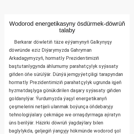
Wodorod energetikasyny ösdürmek-döwrüň
talaby
Berkarar döwletiň täze eýýamynyň Galkynyşy
döwründe eziz Diýarymyzda Gahryman
Arkadagymyzyň, hormatly Prezidentimiziň
baştutanlygynda ählumumy parahatçylyk syýasaty
giňden öňe sürülýär. Dünýä jemgyýetçiligi tarapyndan
hormatly Prezidentimiziň parahatçylyk ugrunda işjeň
hyzmatdaşlyga gönükdirilen daşary syýasaty giňden
goldanylýar. Ýurdumyzda ýaşyl energetikanyň
çeşmelerini netijeli ulanmak boýunça öňdebaryjy
tehnologiýalary çekmäge we ornaşdyrmaga aýratyn
üns berilýär. Häzirki döwrüň ýagdaýlary bilen
baglylykda, geljegiň ýangyjy hökmünde wodorod şol