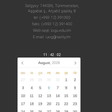
Salgysy: 744036, Türkmenistan,
Aşgabat ş., Arçabil şaýoly, 8
tel: (+993 12) 391300
faks: (+993 12) 391400
Web-saýt: iogu.edu.tm
E-mail: iuog@sanly.tm
11
:
42
:
03
Awgust,
2026
DU
SI
ÇA
PE
AN
ŞE
ÝE
27
28
29
30
31
1
2
3
4
5
6
7
8
9
10
11
12
13
14
15
16
17
18
19
20
21
22
23
24
25
26
27
28
29
30