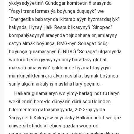
ykdysadyýetiniň Gündogar komitetiniň arasynda
“Ýaşyl transformasiýa boýunça duşuşyk” we
“Energetika babatynda ikitaraplaýyn hyzmatdaşlyk”
hakynda, Hytaý Halk Respublikasynyň “Sinopec”
kompaniýasynyň arasynda tejribehana enjamlaryny
satyn almak boýunça, BMG-nyň Senagat ösüşi
boýunça guramasynyň (UNIDO) “Senagat ulgamynda
wodorod energiýasynyň orny baradaky global
maksatnamasynyň” çäklerinde hyzmatdaşlygyň
mümkinçiliklerini ara alyp maslahatlaşmak boýunça
sanly ulgam arkaly iş maslahatlary geçirildi.
Halkara guramalaryň we ylmy-barlag institutlaryň
wekilleriniň hem-de dünýäniň dürli sebitlerinden
bilermenleriň gatnaşmagynda, 2023-nji ýylda
Ýagşygeldi Kakaýew adyndaky Halkara nebit we gaz
uniwersitetinde «Tebigy gazdan wodorod
energiýasyny almagyň ylmy-tehniki mümkinçilikleri»