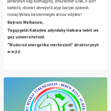
janlarynyň sag bolmagyny, ömürleriniň uzak, il-ýurt
bähbitli, döwlet ähmiýetli alyp barýan işleriniň
rowaçlyklara beslenmegini arzuw edýäris!
Baýram Welhanow,
Ýagşygeldi Kakaýew adyndaky Halkara nebit we
gaz uniwersitetiniň
“Wodorod energetika merkeziniň” direktorynyň
w.w.ý.ý.