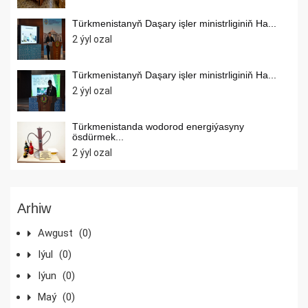
Türkmenistanyň Daşary işler ministrliginiň Ha...
2 ýyl ozal
Türkmenistanyň Daşary işler ministrliginiň Ha...
2 ýyl ozal
Türkmenistanda wodorod energiýasyny
ösdürmek...
2 ýyl ozal
Arhiw
Awgust
(0)
Iýul
(0)
Iýun
(0)
Maý
(0)