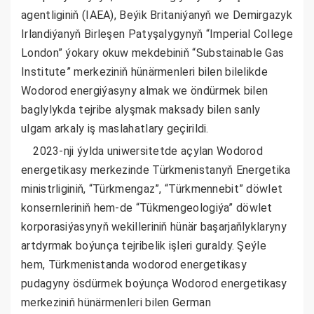
agentliginiň (IAEA), Beýik Britaniýanyň we Demirgazyk
Irlandiýanyň Birleşen Patyşalygynyň “Imperial College
London” ýokary okuw mekdebiniň “Substainable Gas
Institute” merkeziniň hünärmenleri bilen bilelikde
Wodorod energiýasyny almak we öndürmek bilen
baglylykda tejribe alyşmak maksady bilen sanly
ulgam arkaly iş maslahatlary geçirildi.
2023-nji ýylda uniwersitetde açylan Wodorod
energetikasy merkezinde Türkmenistanyň Energetika
ministrliginiň, “Türkmengaz”, “Türkmennebit” döwlet
konsernleriniň hem-de “Tükmengeologiýa” döwlet
korporasiýasynyň wekilleriniň hünär başarjaňlyklaryny
artdyrmak boýunça tejribelik işleri guraldy. Şeýle
hem, Türkmenistanda wodorod energetikasy
pudagyny ösdürmek boýunça Wodorod energetikasy
merkeziniň hünärmenleri bilen German