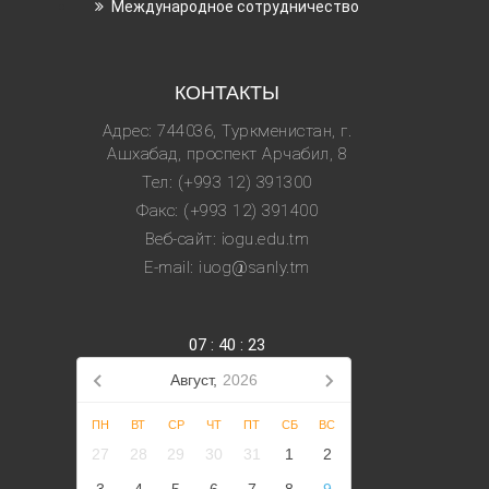
Международное сотрудничество
КОНТАКТЫ
Адрес: 744036, Туркменистан, г.
Ашхабад, проспект Арчабил, 8
Тел: (+993 12) 391300
Факс: (+993 12) 391400
Веб-сайт: iogu.edu.tm
E-mail: iuog@sanly.tm
07
:
40
:
24
Август,
2026
ПН
ВТ
СР
ЧТ
ПТ
СБ
ВС
27
28
29
30
31
1
2