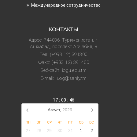
Международное сотрудничество
КОНТАКТЫ
Адрес: 744036, Туркменистан, г.
Ашхабад, проспект Арчабил, 8
Тел: (+993 12) 391300
Факс: (+993 12) 391400
Веб-сайт: iogu.edu.tm
E-mail: iuog@sanly.tm
17
:
00
:
46
Август,
2026
ПН
ВТ
СР
ЧТ
ПТ
СБ
ВС
27
28
29
30
31
1
2