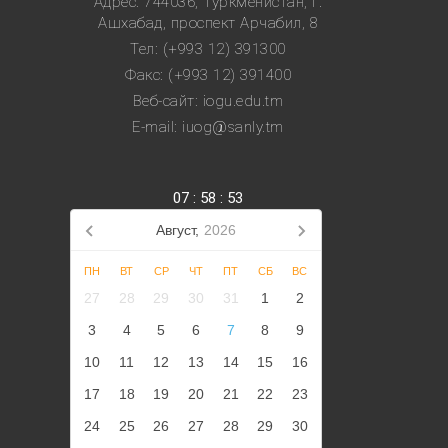
Адрес: 744036, Туркменистан, г.
Ашхабад, проспект Арчабил, 8
Тел: (+993 12) 391300
Факс: (+993 12) 391400
Веб-сайт: iogu.edu.tm
E-mail: iuog@sanly.tm
07
:
58
:
54
Август,
2026
ПН
ВТ
СР
ЧТ
ПТ
СБ
ВС
27
28
29
30
31
1
2
3
4
5
6
7
8
9
10
11
12
13
14
15
16
17
18
19
20
21
22
23
24
25
26
27
28
29
30