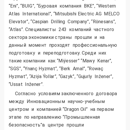
“Eni”, “BUIG”, “Буровая компания BKE”, “Western
Atlas International”, “Mitsubishi Electric AG MELCO
Elevator”, “Caspian Drilling Company”, “Rönesans”,
“Atlas”. Специалисты 243 компаний частного
сектора экономики страны прошли и на
данный момент проходят профессиональную
подготовку и переподготовку. Среди них
такие компании как “Miýesser” “Mawy Kenar”,
“SGS”, “Ynanç Hyzmat”, “Berk Amal”, “Rowaç
Hyzmat”, “Aziýa Ýollar”, “Gazyk”, “Gujurly Inžener”,
“Ussat Inžener”.
Согласно условиям заключенного договора
между Инновационным научно-учебным
центром и компанией “Dragоn Oil” на первом
этапе по направлению “Промышленная
безопасность”в центре прошли