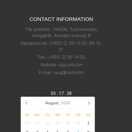
CONTACT INFORMATION
The address: 744036, Turkmenistan,
Ashgabat, Archabil avenue, 8
Reception tel: (+99312) 39-13-00, 39-13-
01
Fax: (+99312) 39-14-00
Website: iogu.edu.tm
E-mail: iuog@sanly.tm
03
:
17
:
32
August,
2026
SU
MO
TU
WE
TH
FR
SA
26
27
28
29
30
31
1