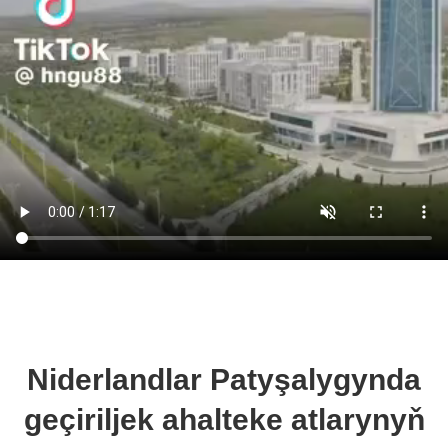
Niderlandlar Patyşalygynda
geçiriljek ahalteke atlarynyň