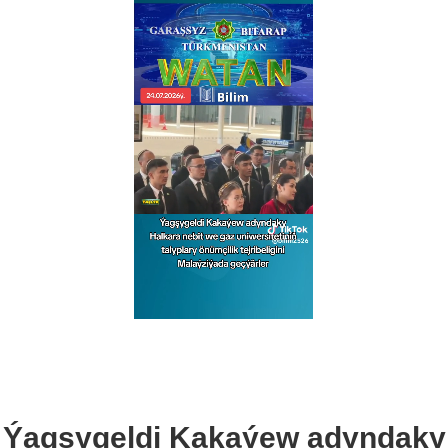
Ýagşygeldi Kakaýew adyndaky