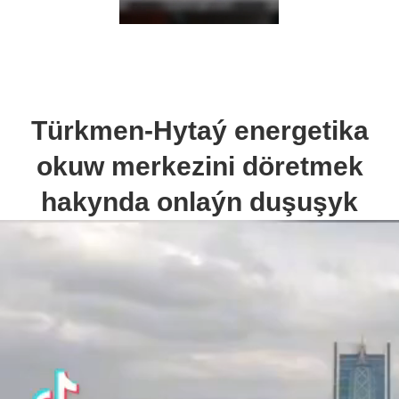
Türkmen-Hytaý energetika
okuw merkezini döretmek
hakynda onlaýn duşuşyk