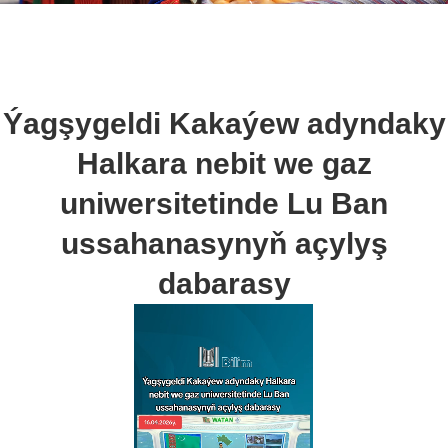
Ýagşygeldi Kakaýew adyndaky
Halkara nebit we gaz
uniwersitetinde Lu Ban
ussahanasynyň açylyş
dabarasy