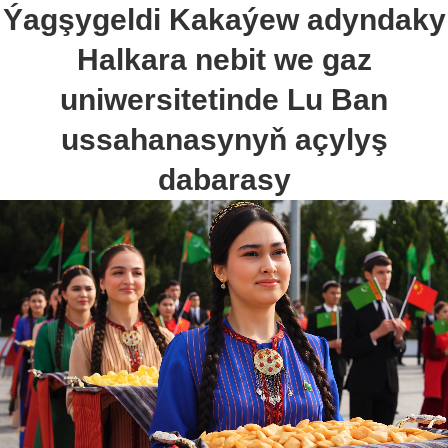
Ýagşygeldi Kakaýew adyndaky
Halkara nebit we gaz
uniwersitetinde Lu Ban
ussahanasynyň açylyş
dabarasy