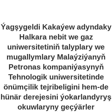
Ýagşygeldi Kakaýew adyndaky
Halkara nebit we gaz
uniwersitetiniň talyplary we
mugallymlary Malaýziýanyň
Petronas kompaniýasynyň
Tehnologik uniwersitetinde
önümçilik tejribeligini hem-de
hünär derejesini ýokarlandyryş
okuwlaryny geçýärler