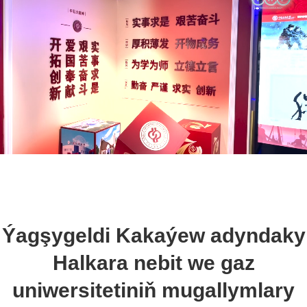
Ýagşygeldi Kakaýew adyndaky
Halkara nebit we gaz
uniwersitetiniň mugallymlary