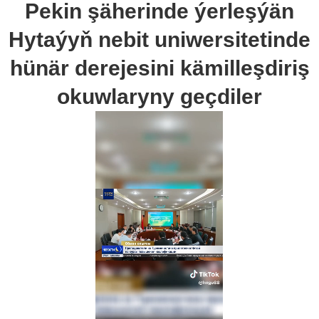
Pekin şäherinde ýerleşýän
Hytaýyň nebit uniwersitetinde
hünär derejesini kämilleşdiriş
okuwlaryny geçdiler