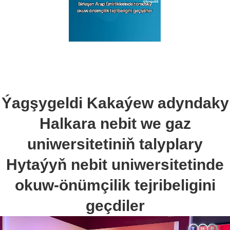
Ýagşygeldi Kakaýew adyndaky
Halkara nebit we gaz
uniwersitetiniň talyplary
Hytaýyň nebit uniwersitetinde
okuw-önümçilik tejribeligini
geçdiler