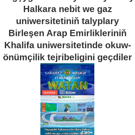
Halkara nebit we gaz
uniwersitetiniň talyplary
Birleşen Arap Emirlikleriniň
Khalifa uniwersitetinde okuw-
önümçilik tejribeligini geçdiler