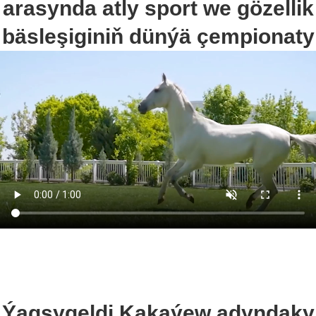
arasynda atly sport we gözellik
bäsleşiginiň dünýä çempionaty
Ýagşygeldi Kakaýew adyndaky