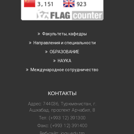
Факультеты, кафедры
Направления и специальности
ОБРАЗОВАНИЕ
НАУКА
Международное сотрудничество
КОНТАКТЫ
Адрес: 744036, Туркменистан, г.
Ашхабад, проспект Арчабил, 8
Тел: (+993 12) 391300
Факс: (+993 12) 391400
Веб-сайт: iogu.edu.tm