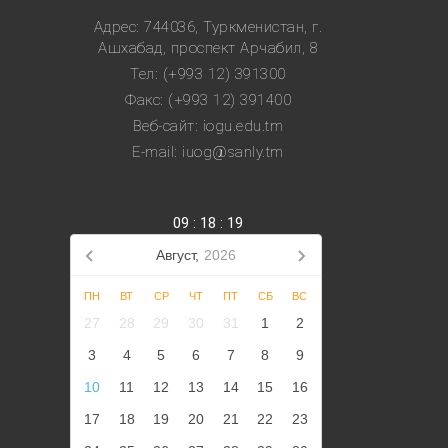
Адрес: 744036, Туркменистан, г.
Ашхабад, проспект Арчабил, 8
Тел: (+993 12) 391300
Факс: (+993 12) 391400
Веб-сайт: iogu.edu.tm
E-mail: iuog@sanly.tm
09
:
18
:
19
Август,
2026
ПН
ВТ
СР
ЧТ
ПТ
СБ
ВС
27
28
29
30
31
1
2
3
4
5
6
7
8
9
10
11
12
13
14
15
16
17
18
19
20
21
22
23